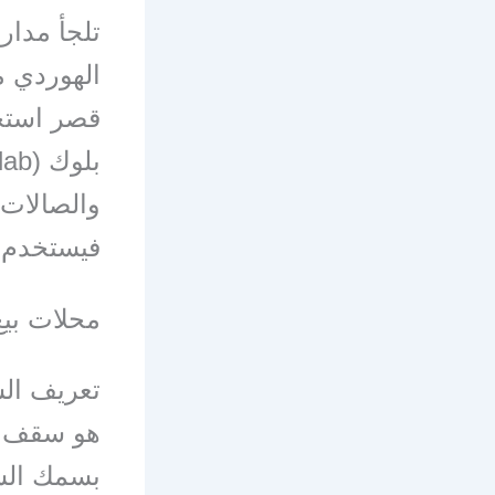
تلجأ مدار
الهوردي مع
قصر استخد
والصالات
فيستخدم فيها
محلات بيع
تعريف ال
هو سقف ي
بسمك السق