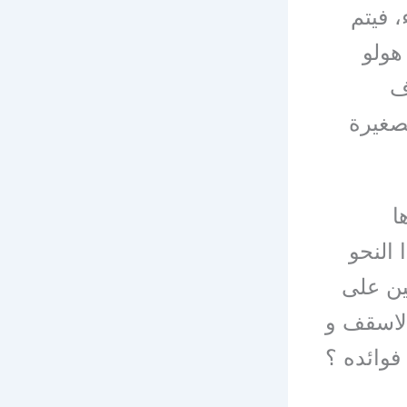
، فيتم
هولو
غرف
صغيرة
ا
 النحو
ين على
الاسقف و
فوائده ؟