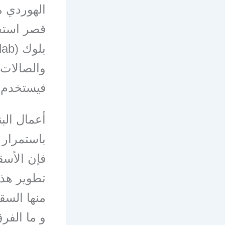
الهوردي مع
قصر استخد
والصالات
فيستخدم فيها
أعمال الب
باستمرار 
فإن الأسق
تطوير هذا
منها السق
و ما الفر