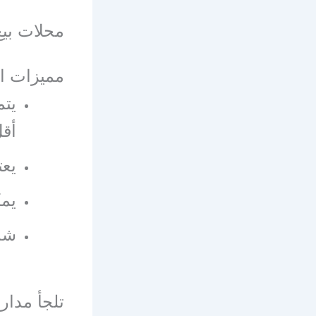
محلات بيع
مميزات ا
يتم
أقل
يعت
يمك
شد
تلجأ مدار