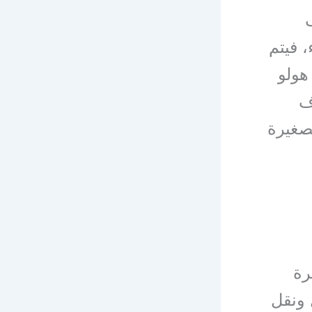
، فيتم
هولو
غرف
صغيرة
رة
 ونقل