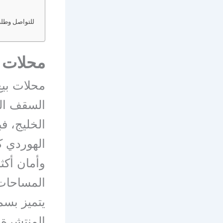
للتواصل وطلب 
محلات ب
محلات بيع
السقف الش
الخليج، ف
الهوردي ك
وأمان أكث
المساحات 
يتميز بسم
المنتشرة 