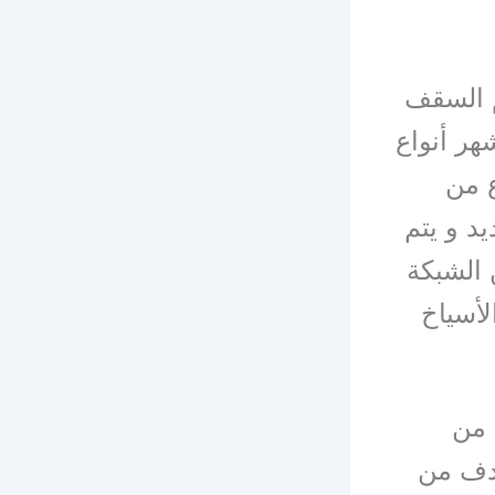
 السقف
هر أنواع
ع من
د و يتم
الشبكة
لأسياخ
 من
هدف من