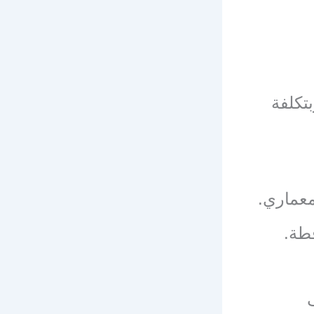
تكلفة
معماري.
طة.