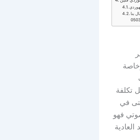
هوردي
ل بنا
ر
وخاصة
ل تكلفة
حتى في
وتي فهو
العادية