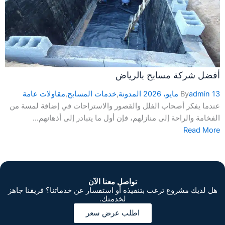
أفضل شركة مسابح بالرياض
13 مايو، 2026
admin
By
المدونة
,
خدمات المسابح
,
مقاولات عامة
عندما يفكر أصحاب الفلل والقصور والاستراحات في إضافة لمسة من
الفخامة والراحة إلى منازلهم، فإن أول ما يتبادر إلى أذهانهم...
Read More
تواصل معنا الآن
هل لديك مشروع ترغب بتنفيذه أو استفسار عن خدماتنا؟ فريقنا جاهز
لخدمتك.
اطلب عرض سعر