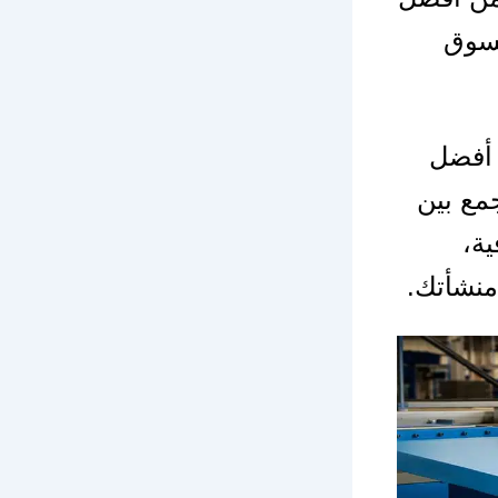
لسوق
 أفضل
مع بين
ية،
منشأتك.