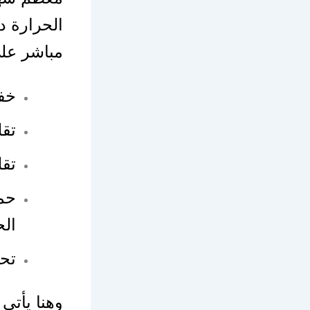
الحرارة د
مباشر عل
خفض
تقل
تقل
حما
الح
تحس
وهنا يأتي