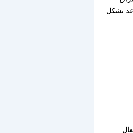
د بشكل
ال