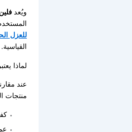
ويُعد
فلين
المستخدم 
للعزل الح
القياسية.
لماذا يعت
عند مقارن
منتجات ال
كفا
عمر