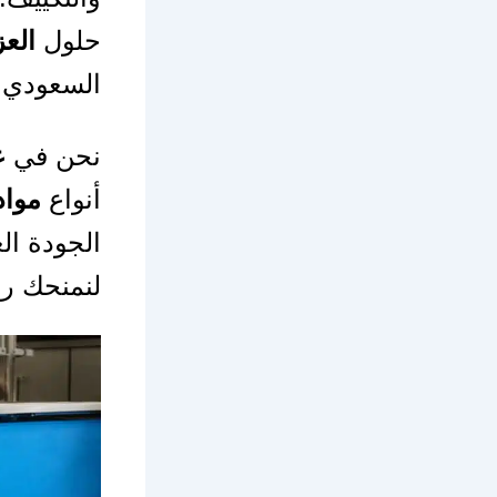
حلول
الع
السعودي.
نحن في
ع
أنواع
مواد
الجودة ال
لنمنحك را