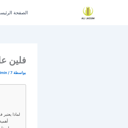
خطي
لى
الصفحة الرئيسي
لمحتوى
فلين عا
بواسطة
7 فبراير، 2026
/
dmin
لماذا يعتبر 
أهمية
مواصفات 