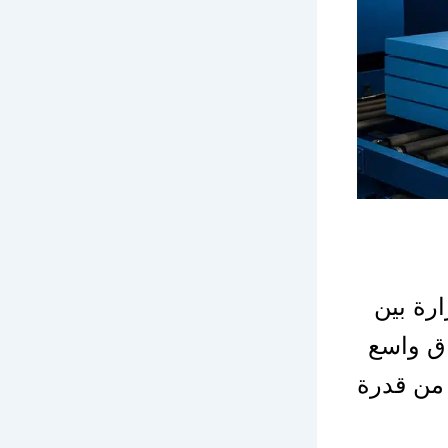
ارة بين
اق واسع
 من قدرة