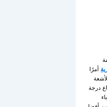
ة
ية
أمرًا
لأشعة
ع درجة
اء
من أفضل