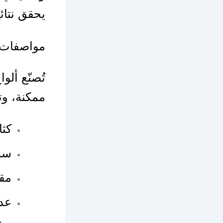
يحقق نتا
مواصفات أ
تُصنّع أل
ممكنة، و
كثا
سما
مقا
عدم