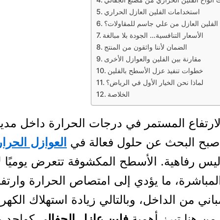
استخدامات الفلين العازل الحراري
 الفلين العازل من علي جاسم للمقاولات؟
الأسعار التنافسية… الجودة بلا مبالغة
الضمان لأننا واثقون من المنتج
مقارنة بين الفلين والعوازل الأخرى
خطوات تنفيذ عزل الأسطح بالفلين
لماذا نحن الخيار الأول في الرياض؟
الخلاصة
رتفاع المستمر في درجات الحرارة داخل مدين
أصبح البحث عن حلول فعالة في
العوازل الحرار
ليس رفاهية. الأسطح المكشوفة تتعرض يوميًا 
باشرة، ما يؤدي إلى امتصاص الحرارة وارتفا
اني من الداخل، وبالتالي زيادة استهلاك الكهرب
 من هنا تبرز أهمية
فلين عازل الجفالي
كواحد 