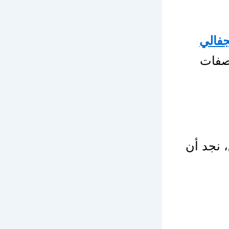
جفالي
اصفات
 نجد أن