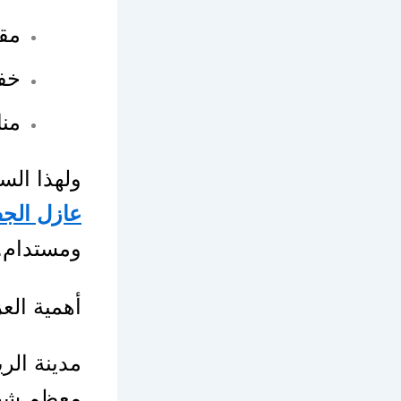
مقا
خفة
منا
ولهذا ال
عازل الجف
ومستدام.
أهمية الع
مدينة الر
معظم شهور