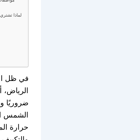
لماذا تشتري
في ظل الا
الرياض، 
ضروريًا و
الشمس الم
حرارة المب
والتكييف.