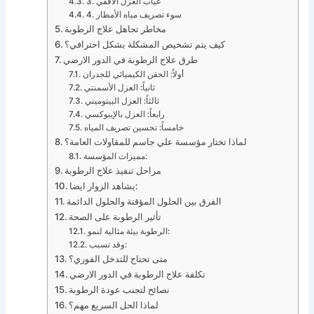
3. غياب العزل الأفقي
4. سوء تصريف مياه الأمطار
مخاطر تجاهل علاج الرطوبة
كيف يتم تشخيص المشكلة بشكل احترافي؟
طرق علاج الرطوبة في الدور الارضي
أولاً: الحقن الكيميائي للجدران
ثانياً: العزل الأسمنتي
ثالثاً: العزل البيتوميني
رابعاً: العزل بالإيبوكسي
خامساً: تحسين تصريف المياه
لماذا تختار مؤسسة علي جاسم للمقاولات العامة؟
مميزات المؤسسة:
مراحل تنفيذ علاج الرطوبة
يشاهد الزوار ايضا:
الفرق بين الحلول المؤقتة والحلول الدائمة
تأثير الرطوبة على الصحة
الرطوبة بيئة مثالية لنمو:
وقد تسبب:
متى تحتاج للتدخل الفوري؟
تكلفة علاج الرطوبة في الدور الارضي
نصائح لتجنب عودة الرطوبة
لماذا الحل السريع مهم؟