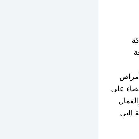
ة
ة
أمراض
قضاء على
لعمال
ة التي