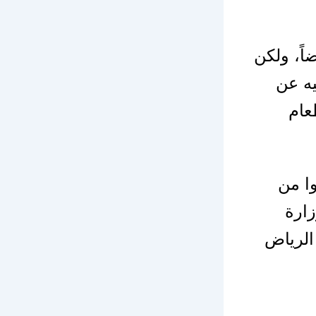
اً، ولكن
يه عن
عام
ا من
زارة
الرياض