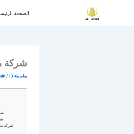
خطي
لى
الصفحة الرئيسي
لمحتوى
شركة م
بواسطة
10 مايو، 2024
/
min
شر
شر
شركة مك