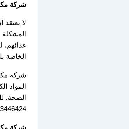
شركة
مكا
لا يعتقد 
المشكلة ت
غذائهم، ل
الخاصة بك
شركة مكا
المواد ال
الصحة. ل
3446424
شركة مكا