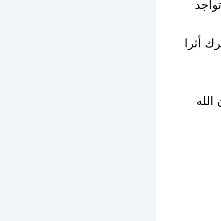
واجد
ك أثرا
الله