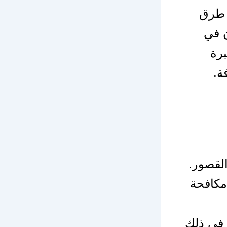
 طرق
ن في
برة
ة.
لقصور.
مكافحة
 في ذلك