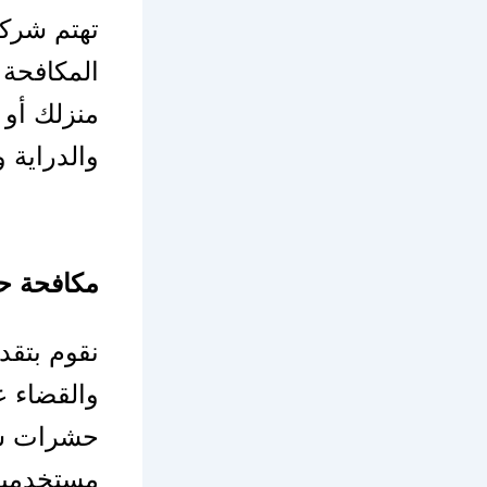
تهتم شرك
المكافحة 
منزلك أو 
والدراية و
مكافحة ح
نقوم بتق
والقضاء ع
حشرات ش
مستخدمين