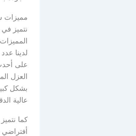
مميزات ش
نتميز في 
المميزات 
لدينا عدد 
على أحدث
العزل الم
بشكل كبير
عالية الدق
كما نتميز
أفتراضي أ