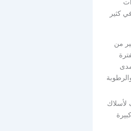
أت
ي كثير
ير من
ترة
مدى
الرطوبة
 لأسلاك
بيرة