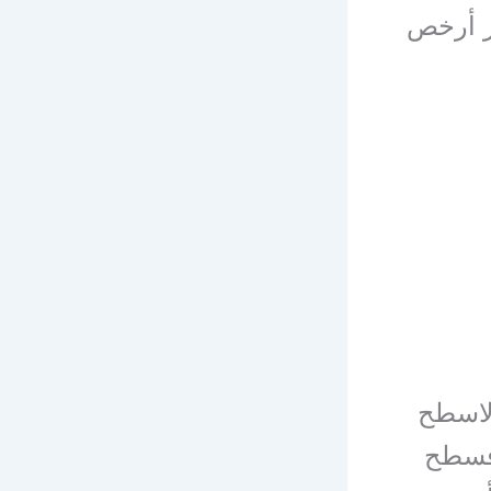
ير أرخص
لاسطح
 فسطح