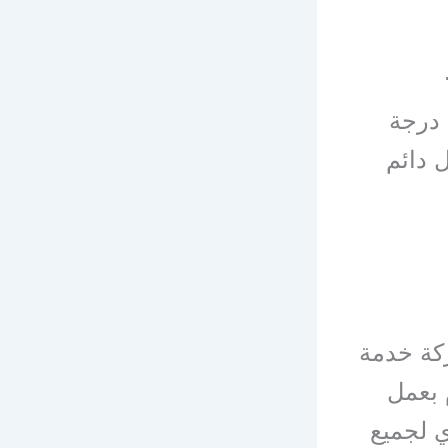
 درجة
 دائم
كة خدمة
 بعمل
 لجميع