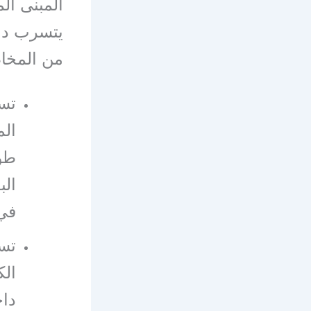
المبنى ال
يتسرب داخ
من المخاط
تسر
الم
طو
الب
في 
تسر
الك
داخ