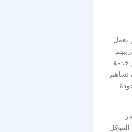
 يعمل
ريبهم
 خدمة
 تساهم
ودة
مر
 الموكل