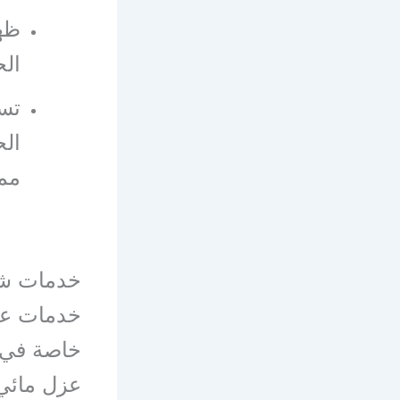
ظه
ال
تسر
الح
مما
خدمات شر
خدمات عز
خاصة في ع
عزل مائي