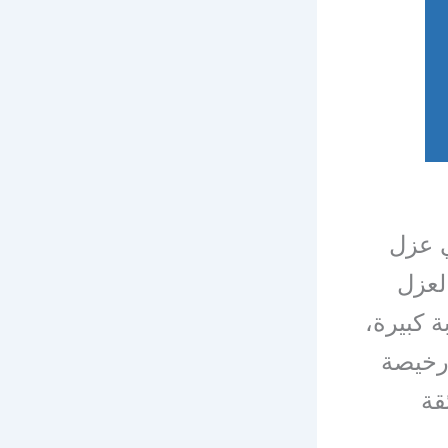
ي عزل
لعزل
 كبيرة،
 رخيصة
قة