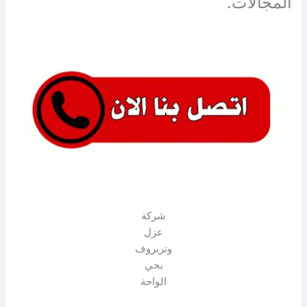
المجالات.
شركة
عزل
وتربروف
بحي
الواحة