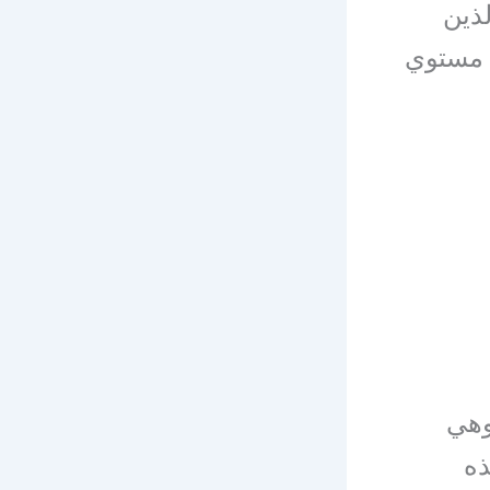
لذين
 مستوي
وهي
ذه