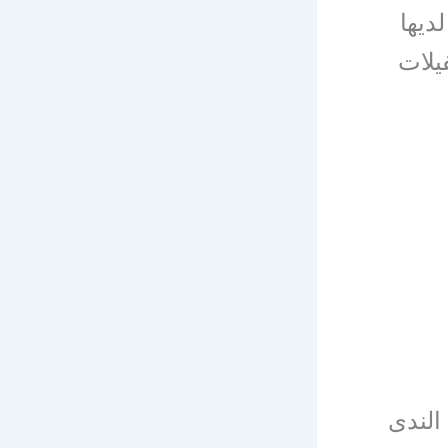
ديها
فيلات
الندى