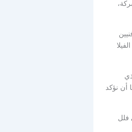
ركة،
نيين
فيلا
ذي
 أن نؤكد
 فلل