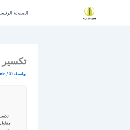
خطي
لى
الصفحة الرئيسي
لمحتوى
تكسير و
بواسطة
31 يوليو، 2023
/
min
تكسير
مقاول 
ترميم