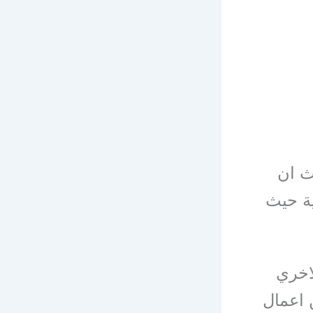
 ان
ية حيث
اخري
 اعمال