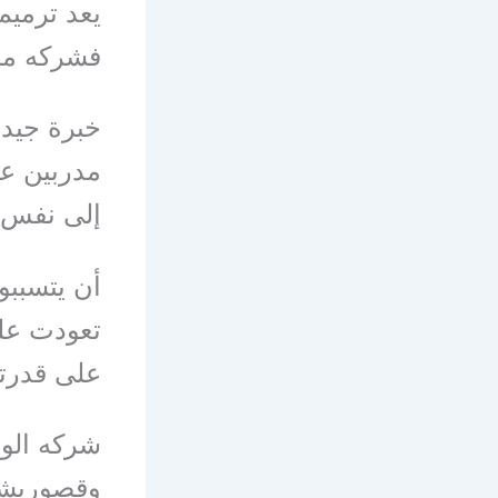
يعد ترميم
فشركه مز
خبرة جيدة
مدربين عل
إلى نفس 
أن يتسببو
تعودت علي
على قدرتنا
شركه الوا
وقصوربشم