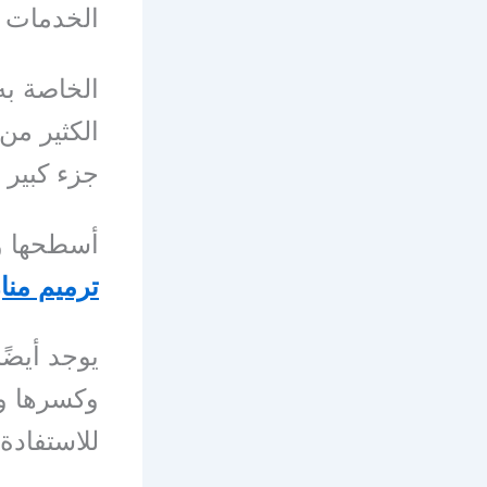
الخدمات ح
الخاصة به
الكثير م
جزء كبير 
أسطحها و
ترميم منا
يوجد أيضً
وكسرها وب
للاستفادة 