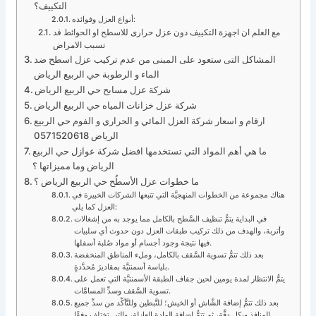
التكييف؟
أنواع العزل وفوائده:
مع العلم ان اجهزة التكييف دون عزل حرارى للاسطح او الحوائط قد
تسبب الامراض
المشاكل التى ستعود على المبنى من عدم تركيب عزل اسطح ضد
الماء و الرطوبة حي الربيع الرياض
شركة عزل مسابح حي الربيع الرياض
شركة عزل خزانات المياه حي الربيع الرياض
ارقام و اسعار شركة العزل المائي و الحراري و الفوم حي الربيع
الرياض 0571520618
ما هي أهم المواد التي تستخدمها افضل شركة عوازل حي الربيع
الرياض وما مميزاتها ؟
ما خطوات عزل الأسطُح حي الربيع الرياض ؟
هناك مجموعة من الخطوات المنهجيَّة التي تتبعها الشركات الخبيرة في
العزل كما يلي:
في البداية يتمُّ تنظيف السَّطح بالكامل مما يوجد به من إشغالات
وأتربة، والهدف من ذلك تركيب طبقات العزل دون حدوث أي سلبيات
فيها نتيجة وجود أجسام أو مواد صُلبة أسفلها.
بعد ذلك تتمُّ تسوية السَّقف بالكامل، وملء المناطق المنخفضة
بلياسة أسمنتيَّة بمقاديرَ مُحدَّدةٍ.
يتمُّ الانتظار لمدة يومين لحين جفاف الطبقة الأسمنتيَّة التي تعمل على
تسوية السَّقف وسدِّ المسامَّات.
بعد ذلك تتمُّ إضافة الشَّاش أو الخيش؛ للتَّبطين وللتَّأكُّد من سدِّ جميع
المنافذ وبكل دقَّة، ثم تتمُّ إضافة المادة العازلة، والتي تختلف وفقًا