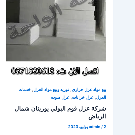
,
,
بيع مواد عزل حرارى
توريد وبيع مواد العزل
خدمات
,
,
العزل
عزل خزانات
عزل صوت
شركة عزل فوم البولي يوريثان شمال
الرياض
2 يوليو، 2023
/
admin