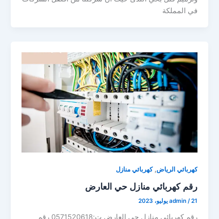
في المملكة
,
كهربائي الرياض
كهربائي منازل
رقم كهربائي منازل حي العارض
21 يوليو، 2023
/
admin
رقم كهربائي منازل حي العارض ت:0571520618 رقم