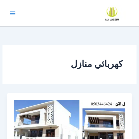
خطي
لى
لمحتوى
كهربائي منازل