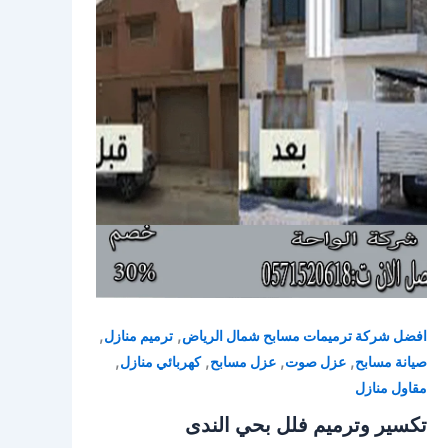
,
,
افضل شركة ترميمات مسابح شمال الرياض
ترميم منازل
,
,
,
,
صيانة مسابح
عزل صوت
عزل مسابح
كهربائي منازل
مقاول منازل
تكسير وترميم فلل بحي الندى