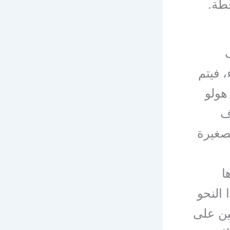
طة.
، فيتم
هولو
غرف
صغيرة
ا
 النحو
ين على