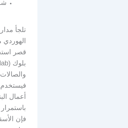
شد
تلجأ مدا
الهوردي مع
قصر استخد
والصالات
فيستخدم فيها
أعمال الب
باستمرار 
فإن الأسق