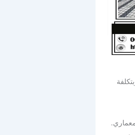
تكلفة
معماري.