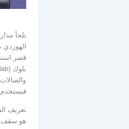
تلجأ مدار
الهوردي مع
قصر استخد
والصالات
فيستخدم فيها
تعريف ال
هو سقف ي