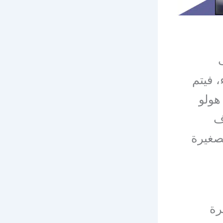
، فيتم
هولو
غرف
صغيرة
رة