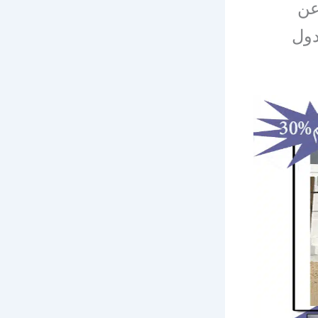
عن
دول