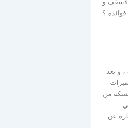
الاسقف و
فوائده ؟
 و يعد
مميزات
شبكة من
ي
هي عبارة عن