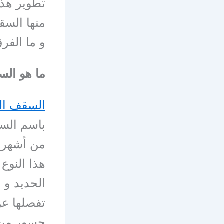
تطوير هذا
منها السق
و ما الفر
ما هو ال
السقف ال
باسم السق
من أشهر أ
هذا النوع
الحديد و 
جسور من ا