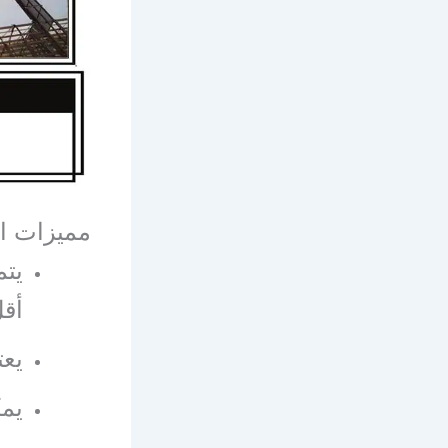
مميزات ا
يتم
أقل
يعت
يمك