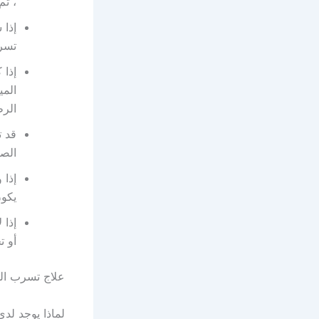
، ثم
إذا 
تسر
إذا 
المي
الرط
قد ت
الص
إذا 
يكو
إذا 
أو ت
علاج تسرب ال
لماذا يوجد لد