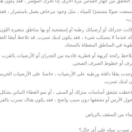
 التحقق من جهاز القياس مرة أخرى. إذا تحرك المؤشر ، فقد يكون ه
سمعت صوتًا مستمرًا للمياه ، مثل وجود مرحاض يعمل باستمرار ، فقد
ب.
كانت جدرانك أو أرضياتك رطبة أو إسفنجية أو بها مناطق متغيرة اللو
اه عندما لا ينسكب شيء ، فقد يكون لديك تسرب. قد تلاحظ أيضًا العفن
وبة في المناطق المغطاة بالسجاد.
لاحظ رائحة كريهة أو فطرية قادمة من الجدران أو الأرضيات بالقرب 
رف أو خطوط الصرف الصحي.
وجدت بقعًا دافئة ورطبة على الأرضيات ، خاصةً على الأرضيات الخرسان
ن لديك تسرب.
لاحظت تشقق أساسات منزلك أو المبنى ، أو نمو الغطاء النباتي بشكل غ
حول الأرض أو تشققها دون سبب واضح ، فقد يكون هناك تسرب بالقر
ماء من السقف بالرياض
ي تسرب مياه على أي حال؟