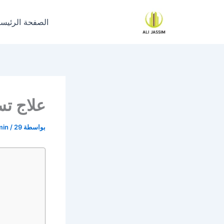
خطي
لى
الصفحة الرئيسي
لمحتوى
علاج ت
بواسطة
29 مايو، 2023
/
min