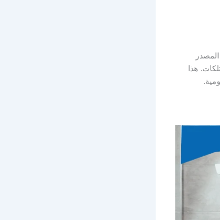
المصدر
لكات. هذا
مية.