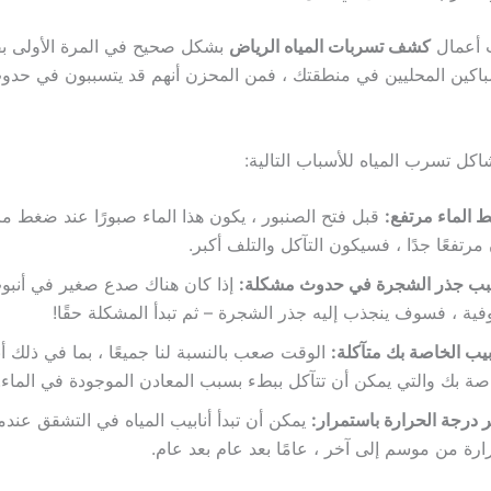
ت أعمال
كشف تسربات المياه الرياض
بشكل صحيح في المرة الأولى 
باكين المحليين في منطقتك ، فمن المحزن أنهم قد يتسببون في ح
ل تسرب المياه للأسباب التالية:
الماء مرتفع:
قبل فتح الصنبور ، يكون هذا الماء صبورًا عند ضغط مرت
مرتفعًا جدًا ، فسيكون التآكل والتلف أكبر.
بب جذر الشجرة في حدوث مشكلة:
إذا كان هناك صدع صغير في أنبوب
فية ، فسوف ينجذب إليه جذر الشجرة – ثم تبدأ المشكلة حقًا!
ابيب الخاصة بك متآكلة:
الوقت صعب بالنسبة لنا جميعًا ، بما في ذلك أنا
صة بك والتي يمكن أن تتآكل ببطء بسبب المعادن الموجودة في الماء.
ر درجة الحرارة باستمرار:
يمكن أن تبدأ أنابيب المياه في التشقق عندما
ارة من موسم إلى آخر ، عامًا بعد عام بعد عام.