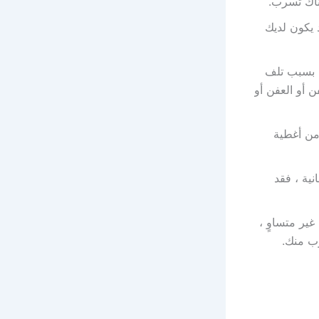
ناك تسرب.
 يكون لديك
ن بسبب تلف
 أو العفن أو
من أغطية
ية ، فقد
ير متساوٍ ،
ب منك.