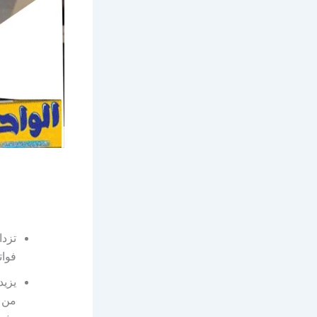
تزدا
فوات
يزيد
من ذ