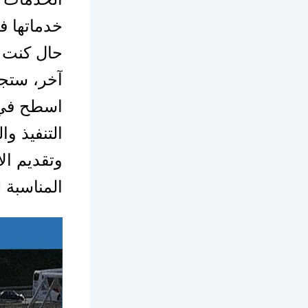
خدماتها ف
حال كنت 
آخر، ستج
اسطح في 
التنفيذ و
وتقديم ال
المناسبة 