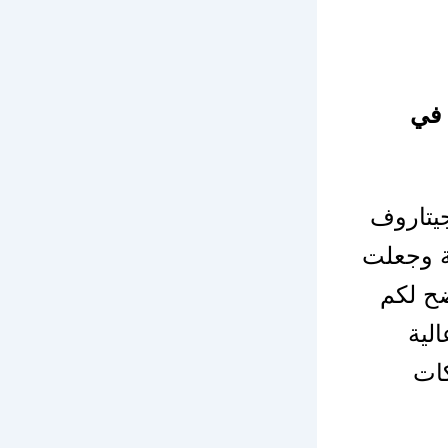
 في
يتاروف
ة وجعلت
ضح لكم
لية
كات