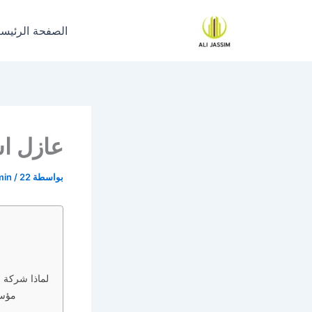
خطي
لى
الصفحة الرئيسي
لمحتوى
عازل ا
بواسطة
22 سبتمبر، 2023
/
min
لماذا شركة 
مؤسس
م