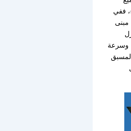
، ففي
مبنى
ل
 وسرعة
المسبق