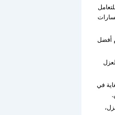
لتعامل
فسارات
م أفضل
لعزل
اية في
.
زل،