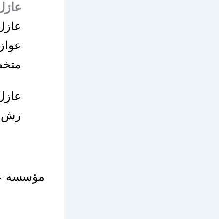
عازل
عازل
عواز
متخص
عازل
رش ا
مؤسسة عال