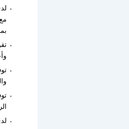
لدى
مع 
بمن
تقو
وأح
توف
وال
توف
ال
لدى