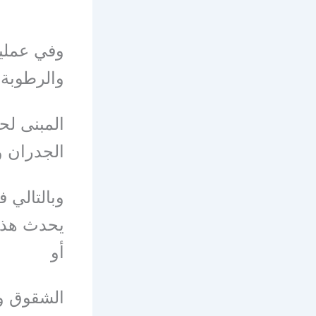
وفي عملية
والرطوبة ،
المبنى لح
الجدران و
وبالتالي ف
يحدث هذا 
أو
الشقوق وا