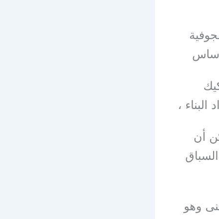
جوفية
 أساس
كيك
لبناء ،
كن أن
السباق
نى وهو