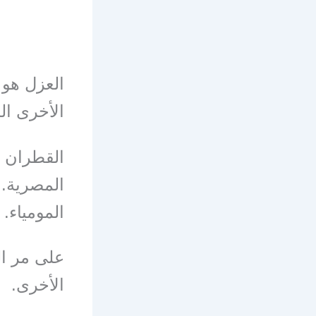
العزل هو 
الأخرى ال
القطران ل
المصرية. 
المومياء.
على مر ال
الأخرى.