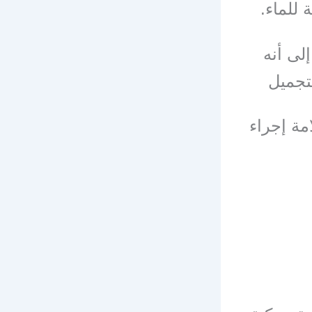
 للماء.
لى أنه
تجميل
مة إجراء