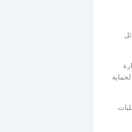
ئل
رة
لحماية
ليات