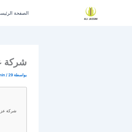
خطي
لى
الصفحة الرئيسي
لمحتوى
شركة ع
بواسطة
29 مايو، 2023
/
min
شركة عزل ح