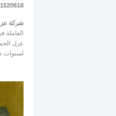
1520618
شركة عزل
العاملة ف
عزل الحما
لسنوات ط