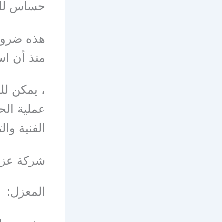
حساس للتد
هذه ضرورة
منذ أن اس
، يمكن لل
عملية ال
الفنية
وال
شركة عزل
المعزل: