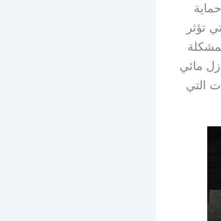
ماية
ي تؤثر
لمشكلة
زل مائي
ت التي