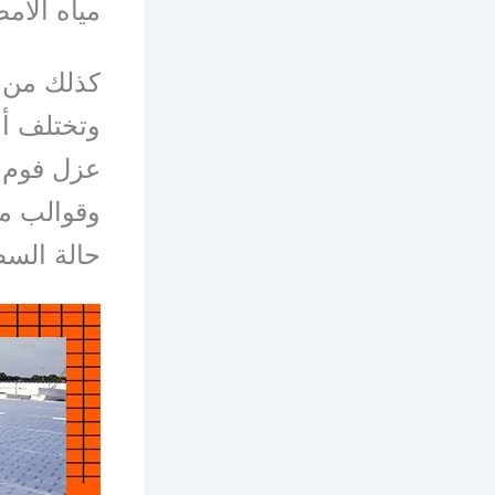
مياه الام
كذلك من 
وتختلف أن
عزل فوم ب
وقوالب ما
حالة الس