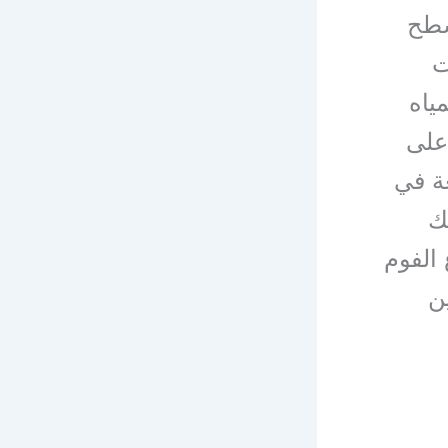
سطح
ت
ياه
 على
عة في
ك
الفوم
ن