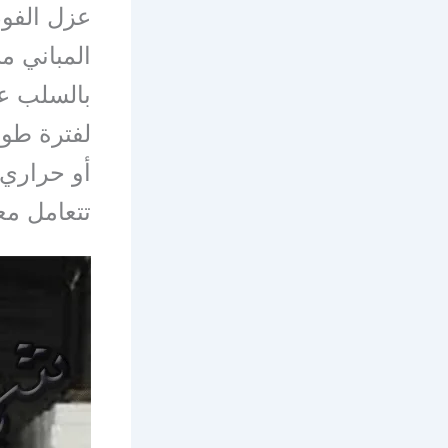
عزل الفو
المباني م
بالسلب عل
لفترة طوي
أو حراري 
تتعامل معن