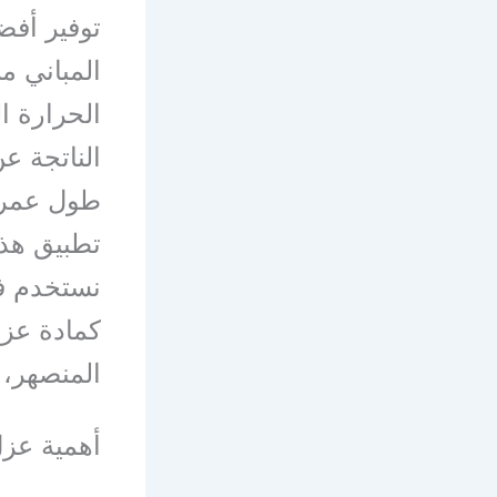
توفير أفض
المباني م
الحرارة ا
الناتجة عن
طول عمر ا
تطبيق هذه
نستخدم ف
كمادة عزل
المنصهر، 
أهمية عز