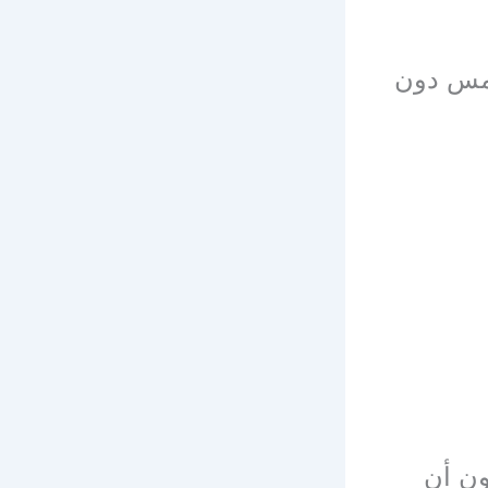
شمس دون
ون أن