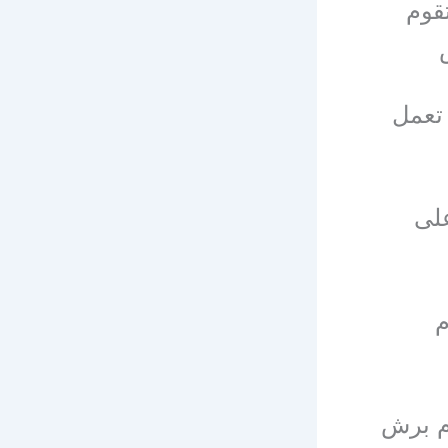
قوم
تعمل
على
م
ام برش