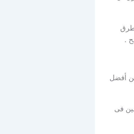
طرق
ح .
من أفضل
ين فى