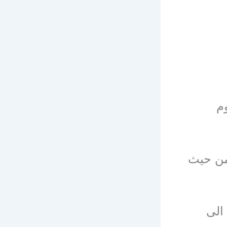
لفوم
 من حيث
الى