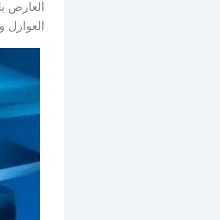
العارض با
العوازل و 