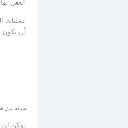
العفن نهائيا
عمليات ا
أن يكون ه
شركة عزل اس
يمكن ان ي