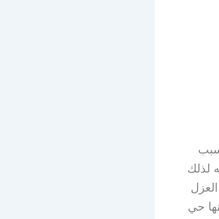
بب
 لذلك
العزل
ها حي