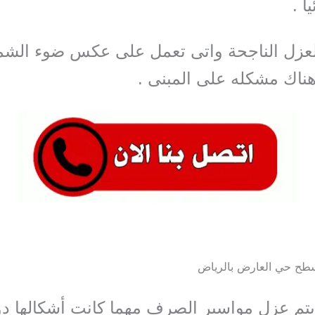
ً .
لعزل الناجحة واتى تعمل على عكس ضوء ال
ناك مشكله على المبنى .
طح حي العارض بالرياض
تم عزل مواسير الصرف مهما كانت أشكالها د