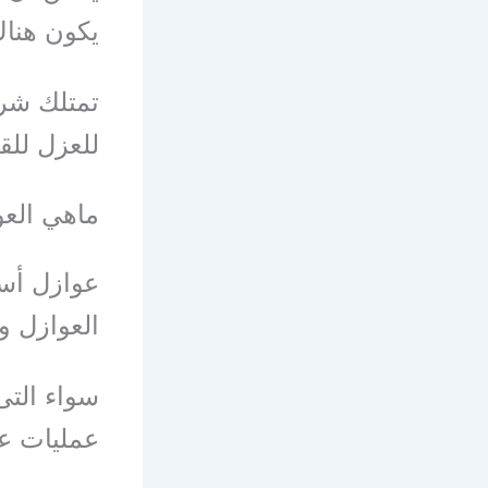
يكون هنا
تمتلك شر
للعزل للق
ماهي العو
عوازل أسط
العوازل و
سواء الت
عمليات عز