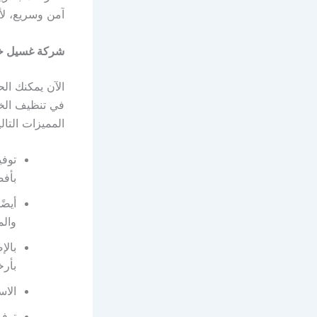
آمن وسريع، لأن
شركة غسيل خز
الآن يمكنك ا
في تنظيف الخز
المميزات التال
توفي
بأفض
أيضً
والم
بالإ
بأرخ
الاس
توفر خد