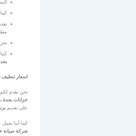
التن
كما 
تقدي
مطال
نحن 
كما 
بجد
اسعار تنظيف ا
نحن نقدم لكم 
خزانات بجدة
ب
على تقديم
برن
كما أننا نعمل
شركة صيانة خز