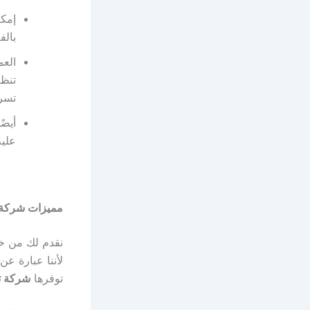
إمكا
بالف
العم
تنظي
تسري
أيضً
عليه
مميزات شركة 
نقدم لك من خ
لأننا عبارة عن
توفرها
شركة ت