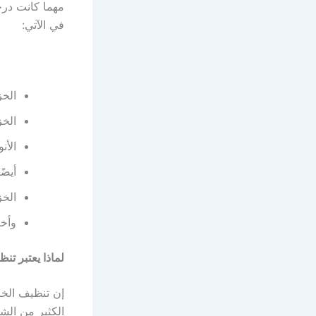
مهما كانت درج
في الآتي:
الخز
الخز
الأن
أيضً
الخز
وأخي
لماذا يعتبر تن
إن تنظيف الخزا
الكثير من الشو