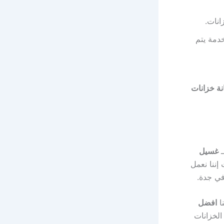
انات.
دمة يتم
ة خزانات
ـ
غسيل
إننا نعمل
في جدة.
نا
افضل
الخزانات