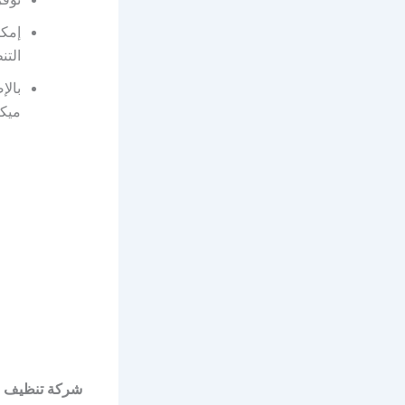
إمكا
التن
بالإ
ميكر
شركة تنظيف خ