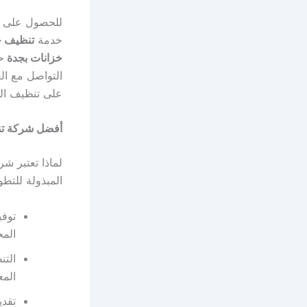
للحصول على 
خدمة
تنظيف خ
خزانات بجدة
ح
على تنظيف الخ
أفضل شركة تن
لماذا تعتبر ش
المبذولة للتط
توفي
المح
التن
المع
تقد