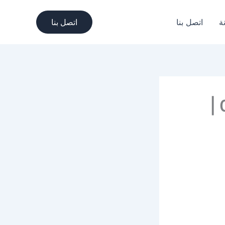
ة
اتصل بنا
اتصل بنا
شركة تنظيف خزانات بجدة 0571520618 |