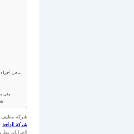
ماهي أجزاء 
متي يج
شر
شركة تنظيف خزانات بجدة 71520618
شركة الواحة
عل
الخزانات بطري