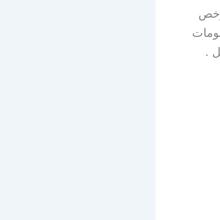
رخص
ومات
 .