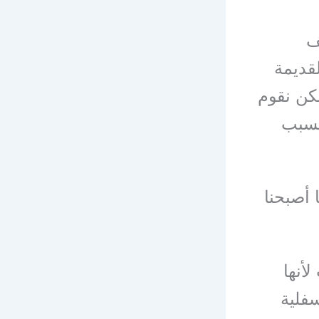
ف
لقديمة
كن نقوم
بسبب
 أصبحنا
أنها
سفلية