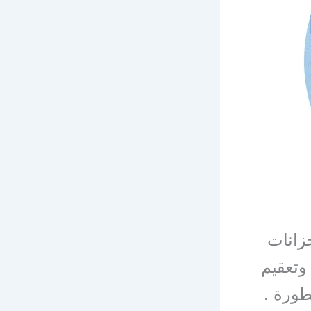
زانات
وتعقيم
طورة .