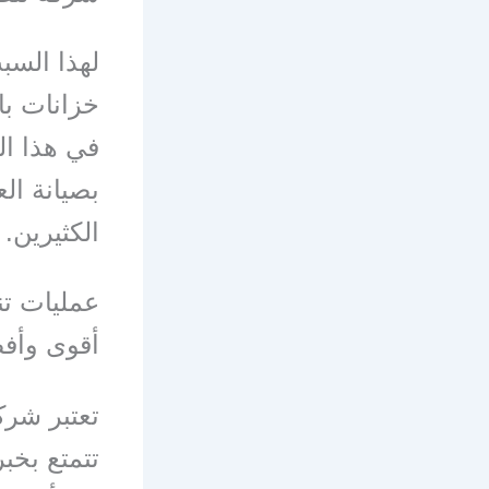
لهذا السب
خزانات بال
في هذا ال
بصيانة ال
الكثيرين.
عمليات تن
أقوى وأف
تعتبر شرك
تتمتع بخب