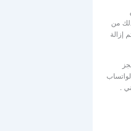
ذلك من
 إزالة
جز
لواتساب
ي .