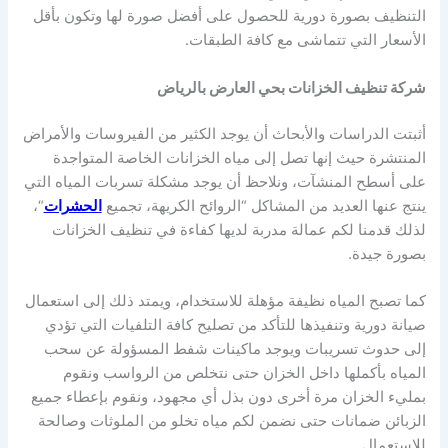
التنظيف بصورة دورية للحصول على أفضل صورة لها وتكون بأقل
الأسعار التي تتماشى مع كافة الطبقات.
شركة تنظيف الخزانات بحي العارض بالرياض
أثبتت الدراسات والأبحاث أن يوجد الكثير من الفيروسات والأمراض
المنتشرة حيث إنها تصل إلى مياه الخزانات الخاصة المتواجدة
على أسطح المنشآت، ونلاحظ أن يوجد مشكلة تسربات المياه التي
ينتج عنها العديد من المشاكل “الروائح الكريهة، تجميع
الحشرات
“،
لذلك قدمنا لكم عمالة مدربة لديها كفاءة في تنظيف الخزانات
بصورة جيدة.
كما تصبح المياه نظيفة مؤهلة للاستخدام، ويمتد ذلك إلى استعمال
صيانة دورية وتنفيذها للتأكد من تصليح كافة التلفيات التي تؤدي
إلى حدوث تسريبات ويوجد ماكينات شفط المسؤولة عن سحب
المياه بأكملها داخل الخزان حتى نتخلص من الرواسب ونقوم
بمليء الخزان مرة أخرى دون بذل أي مجهود، ونقوم بإعطاء جميع
الزبائن ضمانات حتى نضمن لكم مياه تخلو من الملوثات وصالحة
للاستعمال.