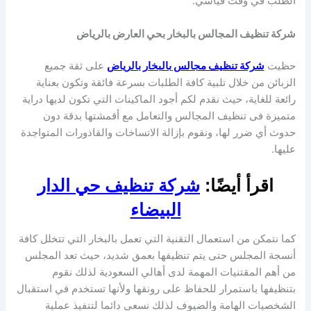
الطلب في وقت قياسي.
شركة تنظيف المجالس بالبخار بحي العارض بالرياض
حظيت
شركة تنظيف مجالس بالبخار بالرياض
على ثقة جميع
الزبائن من خلال تلبية كافة الطلبات بسرعة فائقة وتكون بعناية
رائعة للغاية، حيث نقدم لكم أجود الماكينات التي تكون لديها دراية
متميزة فى تنظيف المجالس والتعامل مع أقمشتها بدقة دون
حدوث أي ضرر لها، ونقوم بإزالة الاتساخات والقاذورات المتواجدة
عليها.
اقرأ أيضًا:
شركة تنظيف حي الدار
البيضاء
كما نتمكن من استعمال التقنية التي تعمل بالبخار التي تتخلل كافة
أنسجة المجلس حتى يتم تنظيفها بعمق شديد، حيث تعد المجلس
من أهم المقتنيات المهمة لدى أهالي السعودية لذلك نقوم
بتنظيفها باستمرار للحفاظ على رونقها ولأنها تستخدم في استقبال
الشخصيات الهامة والضيوف لذلك نسعى دائما لتنفيذ عملية