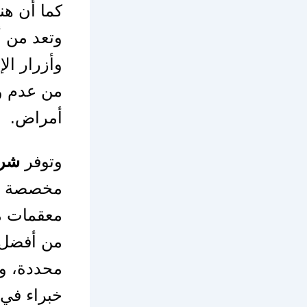
كما أن هنا
وتعد من أ
وأزرار ال
من عدم وج
أمراض.
وتوفر
شرك
مخصصة لل
معقمات م
من أفضل 
محددة، وه
خبراء في 