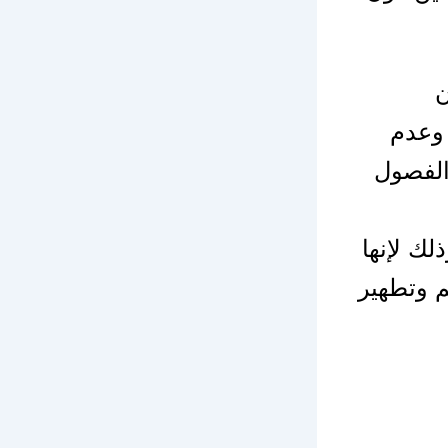
ن
 وعدم
الفصول
لك لإنها
م وتطهير