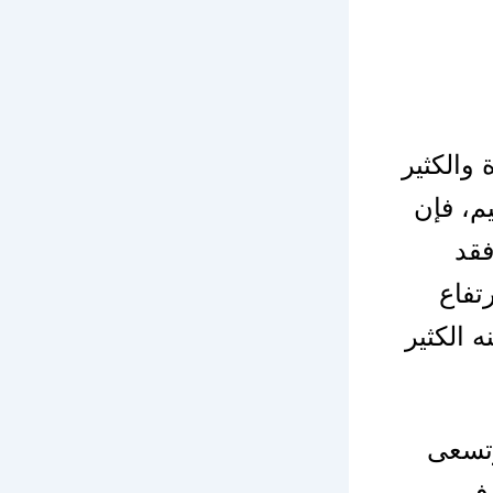
 والكثير
يم، فإن
فقد
تفاع
 الكثير
 وتسعى
 فهي