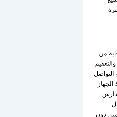
ترة
اية من
والتعقيم
 التواصل
الجهاز
مدارس
ل
مين دون