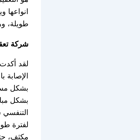
انواعها و
طويلة، وه
شركة تعق
لقد أكدت 
الإصابة ب
بشكل مستم
بشكل مبا
التنفسي س
لفترة طوي
مكثف، حتى