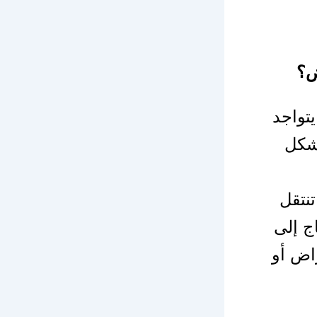
ض؟
تواجد
بشكل
تنتقل
ج إلى
اض أو