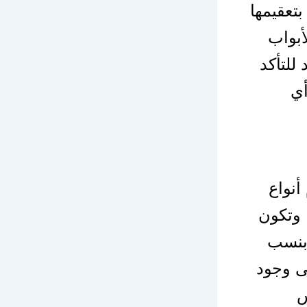
بتعقيمها
أبواب
للتأكد
أي
نواع
وتكون
بنسب
ى وجود
س