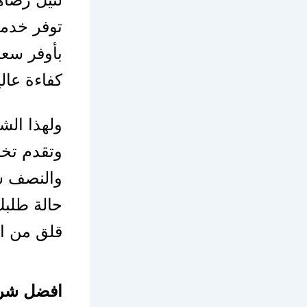
توفر خدما
بأوفر سعر
كفاءة عال
ولهذا ال
وتقدم تخف
والنصف س
حالة طلبك
قلق من ال
افضل شرك