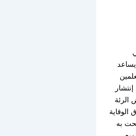
ي
 يساعد
علمين
إنتشار
 الرئة
 الوقاية
حت به
ميع