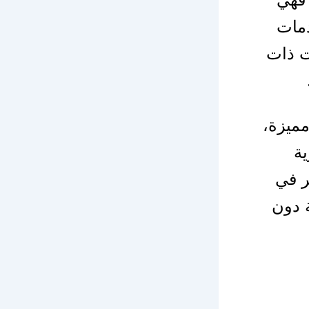
دمات
ت ذات
ميزة،
ية
ر في
 دون