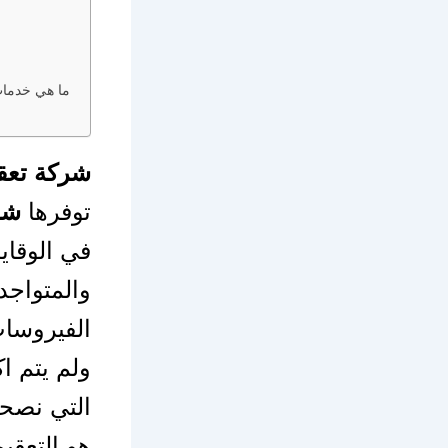
ما هي خدما
شركة تعق
توفرها
شر
في الوقاي
والمتواجد
الفيروسات
ولم يتم ا
التي نصحت
هو التعقي