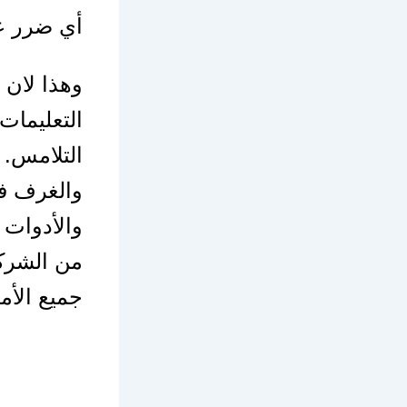
أي ضرر عل
وهذا لان 
التعليمات
التلامس. 
والغرف فق
والأدوات 
من الشركا
جميع الأم