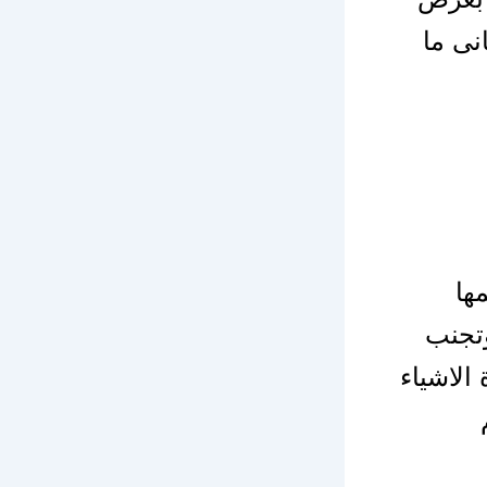
نى ما
ها
وتجنب
 الاشياء