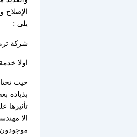
الإصلاح و
يلى :
شركة ترمي
اولا خدمة
حيث تحتاج
بذيادة بع
تأثيرها عل
الا مهندس
موجودون 