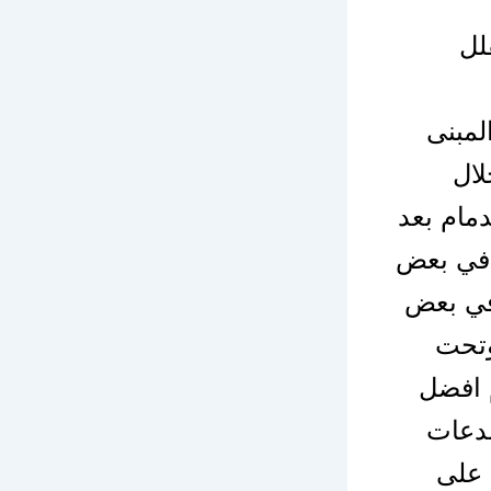
لل
لمبنى
لال
مام بعد
 في بعض
 في بعض
وتحت
 افضل
صدعات
 على