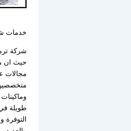
خدمات شر
شركة ترمي
حيث ان مج
مجالات ع
متخصصين و
وماكينات
طويلة في 
التوفرة و
والعديد م