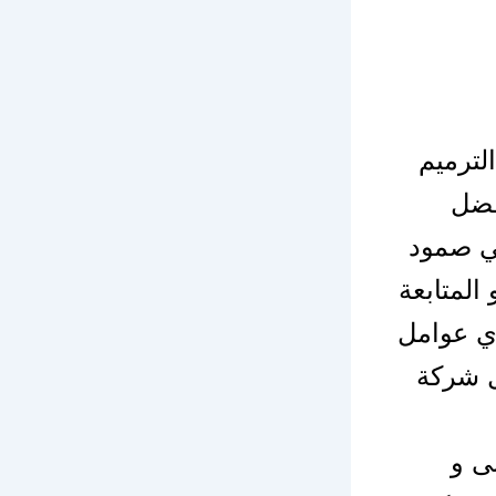
لترميم
فضل
في صمود
المتابعة
أي عوامل
ل شركة
ى و