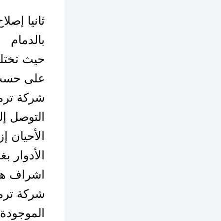
ثانيا إصل
بالدمام
حيث تختلف
على حسب ع
شركة ترمي
التوصل إل
الأحيان إ
الأدوار ب
اشراف هن
شركة ترم
الموجودة 