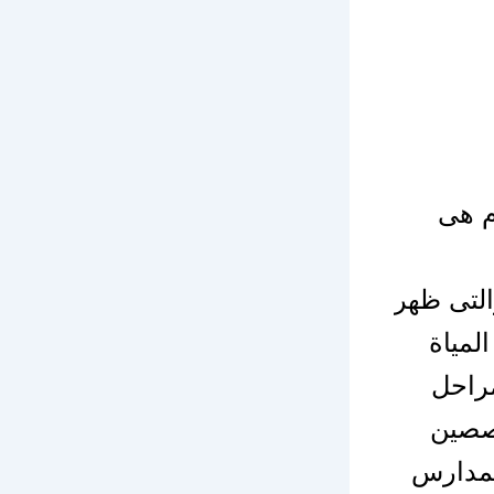
م هى
التى ظهر
لمياة
راحل
خصصين
لمدارس