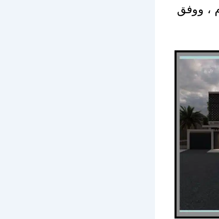
م ، ووفق