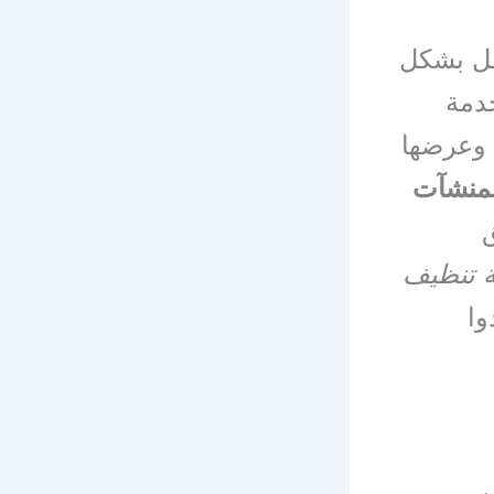
مل بشكل
خدمة
 وعرضها
لمنشآت
ق
 تنظيف
وا