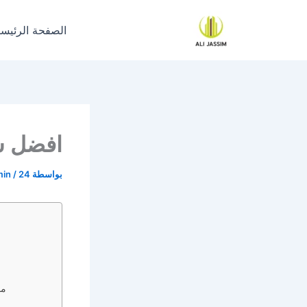
خطي
لى
الصفحة الرئيسي
لمحتوى
افضل ش
بواسطة
24 مايو، 2024
/
min
مم