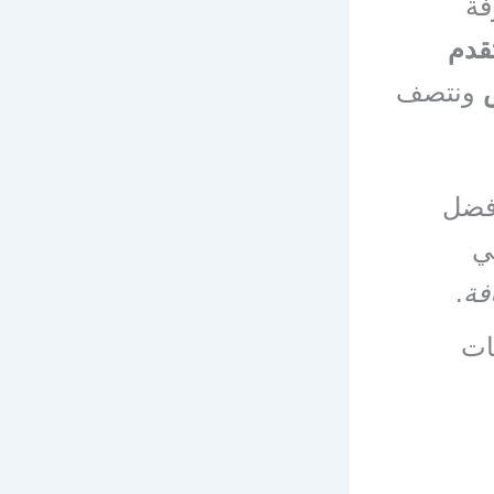
فة
قدم
ونتصف
أفضل
ي
فة
.
قات