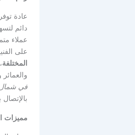
عادة توفر
دائم لتسه
عملاء متم
على الفنيي
المختلفة
،
والعمائر 
في شمال ا
بالإتصال بن
مميزات ا