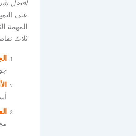
افضل شرك
علي التمي
المهمة ال
ثلاث نقاط
الج
جود
الأ
أس
الع
مج