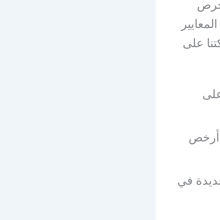
حرص
لمعايير
نا على
على
 أرخص
عديدة في