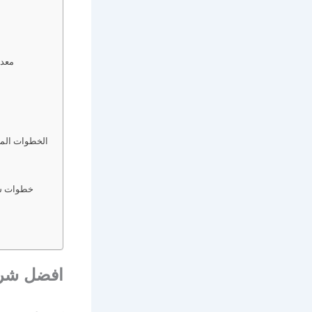
معدا
الخطوات الم
خطوات شر
افضل شرك