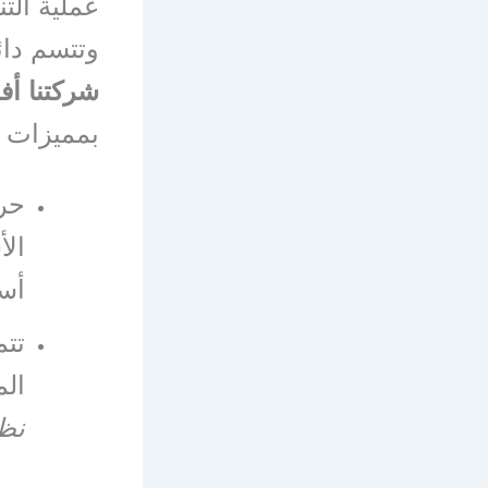
عملية الت
وتتسم دائ
شركتنا أ
بمميزات ع
حرص
الأ
أسا
تتم
الم
نظ