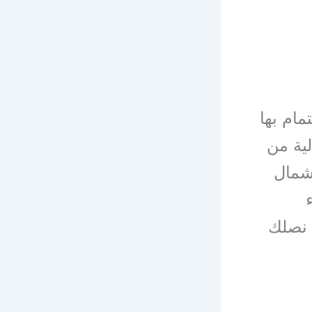
مام بها
ية من
شمال
ة نصلك