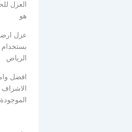
العزل للح
هو
عزل ارضية
بستخدام 
الرياض
افضل وامه
الاشراف ل
الموجودة 