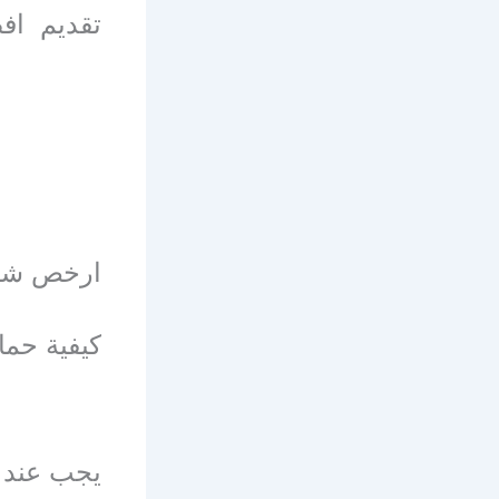
تقديم اف
ارخص شرك
كيفية حما
يجب عند 