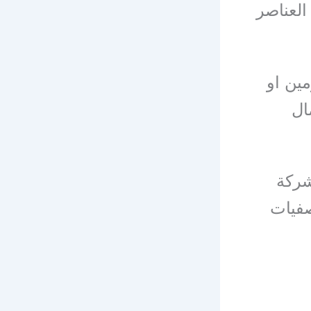
العناصر
ين او
ال
شركة
صفيات