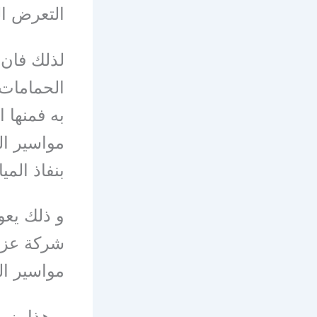
التعرض ال
لذلك فان 
الحمامات 
به فمنها 
مواسير ا
بنفاذ المي
و ذلك يعو
شركة عزل
مواسير ا
و هذا يزي