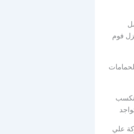
ل
زل فوم
لحمامات
 نكسب
واجد
كة علي