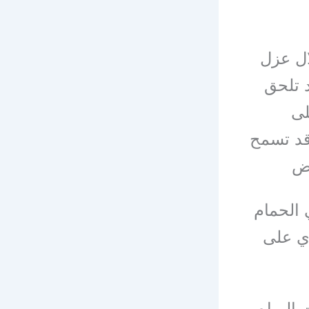
ال عزل
د تلحق
لى
قد تسمح
ض
 الحمام
ي على
 المياه