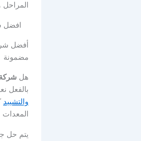
المراحل و
افضل ش
أفضل شرك
مضمونة
هل
شركة 
بالفعل نع
والتشييد
ك
المعدات وا
يتم حل جم