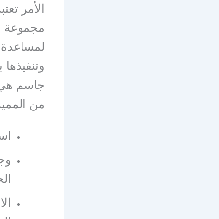
الأمر تعت
مجموعة م
لمساعدة ا
وتنفيذها 
جاسم هي ا
من المميز
است
وج
الخ
الا