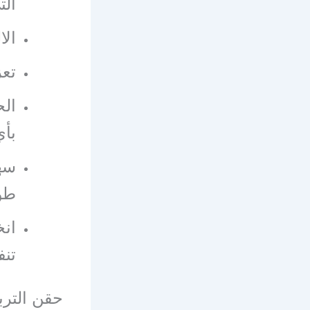
الت
الا
تعز
الح
بأ
سهو
طوا
انخ
تنف
حقن الترب