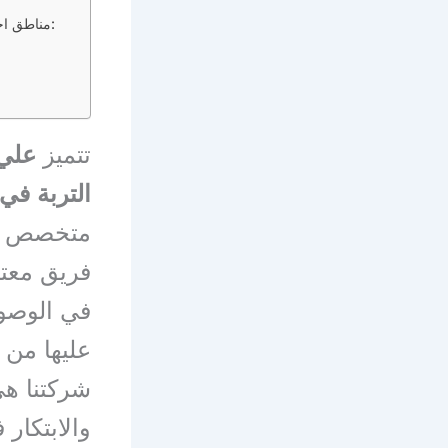
مناطق اخري توفر بيها شركه علي بن جاسم خدماتها داخل الجبيل:
تتميز
علي 
التربة في
متخصص ف
فريق معتم
في الوصول
عليها من ا
شركتنا هي
والابتكار 