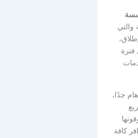
سة
 والتي
طلاق،
 فترة
دمات
ام جدًا،
يع
قوتها
فر كافة