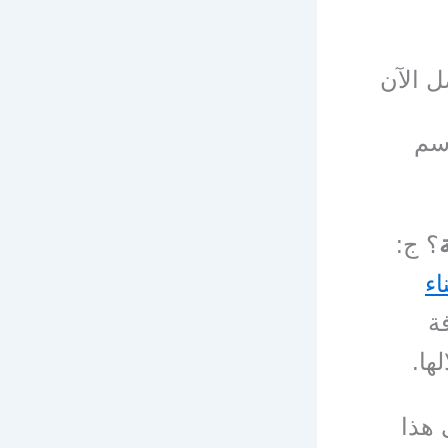
 الآن
سم
؟ ج:
اء
ة
ها.
 هذا