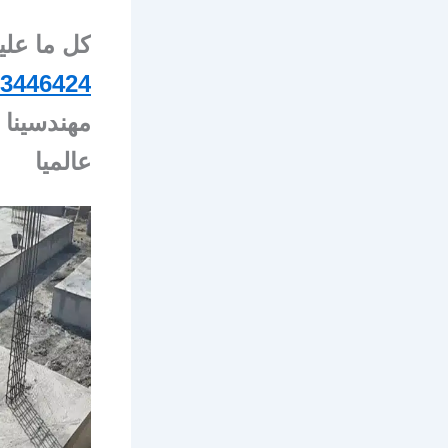
كل ما علي
3446424
مهندسينا 
عالميا