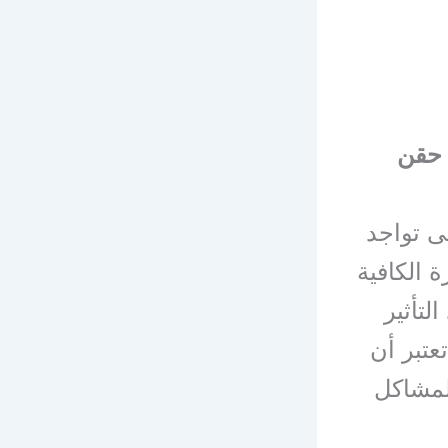
حقن
ى تواجد
 الكافية
تأثير
عتبر أن
لمشاكل